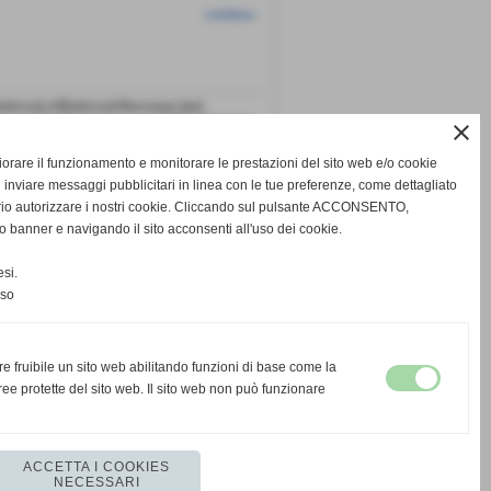
continua
udivesub.it/Bludivesub/Benvenuto.html
cquea Blu Dive Sub è nata nel 2008 dall'iniziativa
close
i amici con in comune la passione per il mare.
 di tutti i livelli, immersioni, fine settimana, viaggi
gliorare il funzionamento e monitorare le prestazioni del sito web e/o cookie
iguria e luoghi remoti, all'insegna ...
 inviare messaggi pubblicitari in linea con le tue preferenze, come dettagliato
rio autorizzare i nostri cookie. Cliccando sul pulsante ACCONSENTO,
o banner e navigando il sito acconsenti all'uso dei cookie.
si.
nso
continua
re fruibile un sito web abilitando funzioni di base come la
ee protette del sito web. Il sito web non può funzionare
ACCETTA I COOKIES
NECESSARI