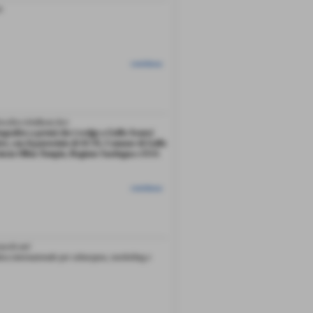
t
continua
owdive.it/in&out.dwt
grafico a premi che i svolge a Golfo Aranci
bre, con il patrocinio di ACSI, Comune di Golfo
incia Olbia Tempio, Regione Sardegna e ESA
continua
aweb.net/
ica internazionale per subacquea, snorkeling e