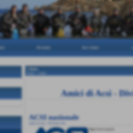
one
chi siamo
dove siamo
c
i links
Home
>
i links
Invia
Amici di Acsi - Di
ACSI nazionale
Amici di Acsi - Divisione Sub
http://www.acsi.it