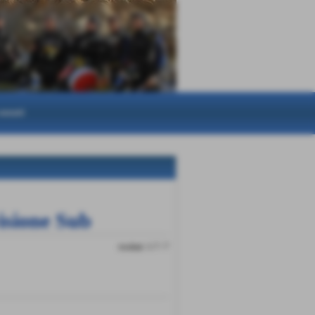
ontatti
visione Sub
risultati: 1-7 / 7