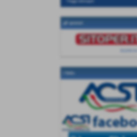
Viaggi subacquei
gli sponsor
ELENCO
i links