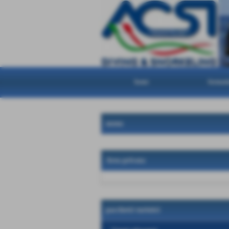
home
formazi
menu
Area privata
pacchetti turistici