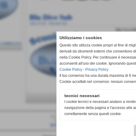
Blu Dive Sub
Amici di Acsi - Divisione Sub
http://www.bl
La scuola suba
Utilizziamo i cookies
di un gruppo d
organizza corsi
 COMPLETO
Questo sito utilizza cookie propri al fine di mi
in Sardegna, L
derivati da strumenti esterni che consentono di
nella Cookie Policy. Per continuare è necessa
acconsenti all'uso dei cookie. Ignorando quest
Cookie Policy
-
Privacy Policy
Il tuo consenso ha una durata massima di 6 me
Cookie accettati nel consenso: nessun conse
tecnici necessari
I cookie tecnici e necessari aiutano a rende
navigazione della pagina e l'accesso alle ar
correttamente senza questi cookie.
ACSI - Divisione Sub
Tel. 3498118762
divisionesub@acsi.it