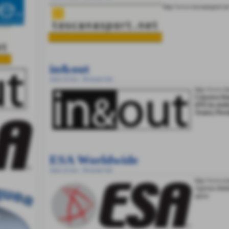
http://www.toscanasport.ne
in&out
Amici di Acsi - Divisione Sub
http://www.sl
Concorso foto
(OT) in otto
Aranci, Prov
ESA Worldwide
Amici di Acsi - Divisione Sub
http://www.es
Agenzia didatt
apnea