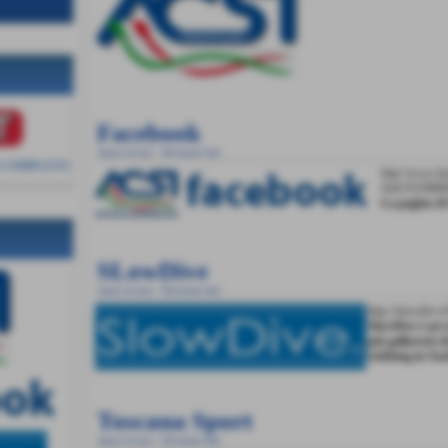
Facebook
Amici di Acsi - Divisione Sub
 COMPLETO
http://www.f
Sub/3525866
La pagina di
SLowDive
Amici di Acsi - Divisione Sub
http://slowdive.
SlowDive è un'a
più galluresi) c
trekking in Sar
Toscana Sport
Amici di Acsi - Divisione Sub