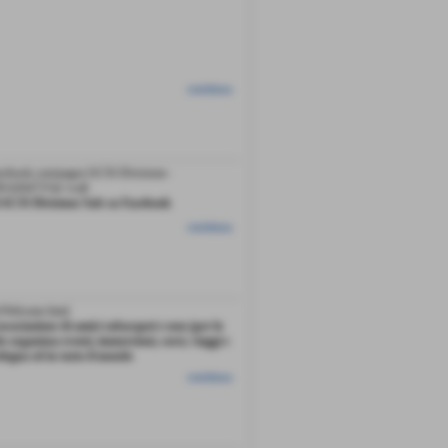
continua
acebook.com/pages/ACSI-Divisione-
91426473?sk=wall
 ACSI Divisione Sub su Facebook
continua
it/Welcome.html
ssociazione di amici subacquei e non (per lo
he organizza eventi, immersioni, corsi, viaggi e
degna ed in tutto il mondo
continua